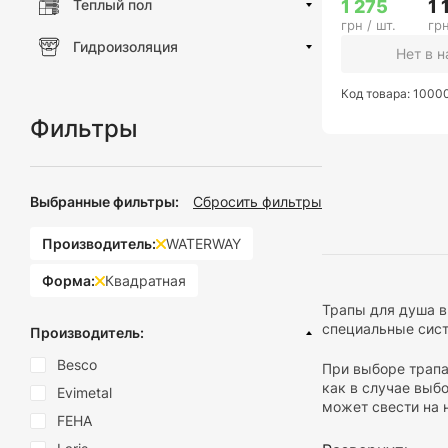
1 275
1 
Теплый пол
грн / шт.
грн
Гидроизоляция
Нет в 
Код товара: 1000
Фильтры
Выбранные фильтры:
Сбросить фильтры
Производитель:
WATERWAY
Форма:
Квадратная
Трапы для душа в
специальные сист
Производитель:
Besco
При выборе трапа
как в случае выб
Evimetal
может свести на 
FEHA
В нашем магазин