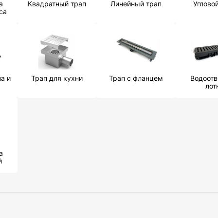
а
Квадратный трап
Линейный трап
Углово
са
а и
Трап для кухни
Трап с фланцем
Водоот
лот
а
й