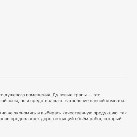
ого душевого помещения. Душевые трапы — это
ой зоны, но и предотвращают затопление ванной комнаты.
жно не экономить и выбирать качественную продукцию, так
рапов предполагает дорогостоящий объём работ, который
х размеров, форм и материалов. Основными ключевыми