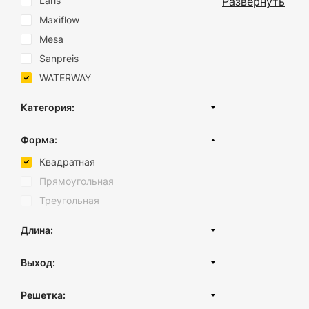
Развернуть
Laris
функциями, котор
Maxiflow
для душа, высока
привлекательный 
Mesa
обеспечивает дли
Sanpreis
WATERWAY
У нас вы найдете
доступных вариан
проекту.
Категория:
Трапы для душа
Трапы для душа и
Форма:
конструкции. Их 
Душевые трапы Evimetal
легко интегрирую
Квадратная
Трап для балкона и террасы
душа в интернет-
Прямоугольная
внешний вид и до
Треугольная
Закажите душевые
Длина:
В нашем магазин
функциями, котор
Выход:
к различным кисл
длительный срок 
Горизонтальный
Решетка:
Вертикальный