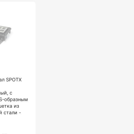
ал SPOTX
ый, с
S-образным
шетка из
 стали -