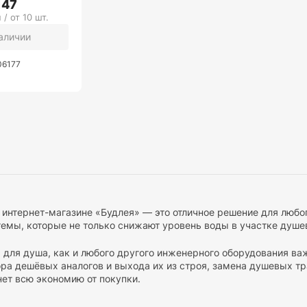
147
 / от 10 шт.
наличии
06177
 интернет-магазине «Будлея» — это отличное решение для люб
емы, которые не только снижают уровень воды в участке душев
 для душа, как и любого другого инженерного оборудования ва
ора дешёвых аналогов и выхода их из строя, замена душевых т
нет всю экономию от покупки.
е представлен широкий ассортимент душевых трапов различны