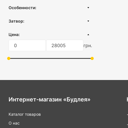
Рисунок
Особенности:
Под плитку
Двухкорпусные
Затвор:
С гидроизоляцией
Сухой затвор
С металлическим корпусом
Цена:
Гидрозатвор
С фланцем
грн.
Комбинированный затвор
С поворотным сифоном
Интернет-магазин «Будлея»
Каталог товаров
О нас