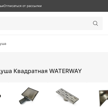
тьи
Отписаться от рассылки
душа
 душа Квадратная WATERWAY