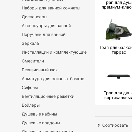
Трап для душ
премиум-клас
Наборы для ванной комнаты
Диспенсеры
Аксессуары для ванной
Поручень для ванной
Зеркала
Трап для балкон
Инсталляции и комплектующие
террас
Смесители
Ревизионный люк
Арматура для сливных бачков
Сифоны
Трап для душ
Вентиляционные решетки
вертикальны
Бойлеры
Душевые кабины
Душевые поддоны
Сортировать
Душевые двери и стенки