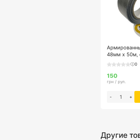
Армированны
48мм х 50м,
0
150
грн / рул.
-
+
Другие то