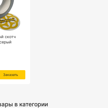
й скотч
 серый
Заказать
вары в категории