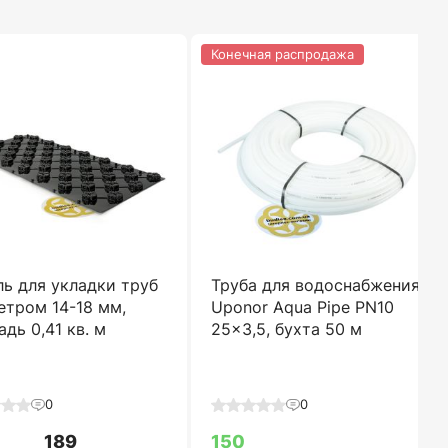
Конечная распродажа
ь для укладки труб
Труба для водоснабжения
етром 14-18 мм,
Uponor Aqua Pipe PN10
дь 0,41 кв. м
25x3,5, бухта 50 м
0
0
189
150