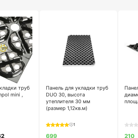
кладки труб
Панель для укладки труб
Панел
pol mini ,
DUO 30, высота
диам
утеплителя 30 мм
площа
(размер 1,12кв.м)
1
62
699
210