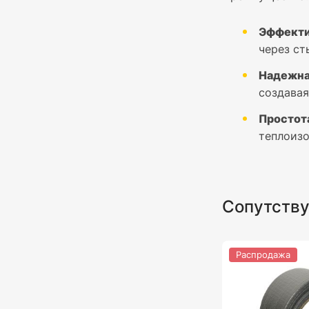
Эффекти
через ст
Надежна
создавая
Простот
теплоиз
Сопутств
Распродажа