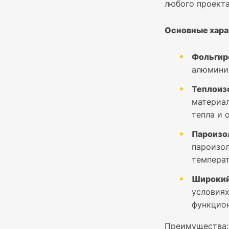
любого проекта
Основные хара
Фольгир
алюмини
Теплоиз
материал
тепла и 
Пароизо
пароизол
температ
Широкий
условиях
функцион
Преимущества: