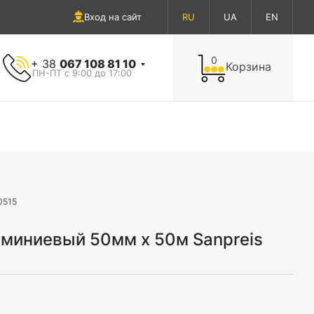
Вход на сайт
RU
UA
EN
0
+ 38
067 108 81 10
Корзина
ПН-ПТ с 9:00 до 17:00
0515
миниевый 50мм х 50м Sanpreis