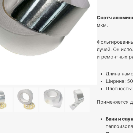
Скотч алюмин
мкм.
Фольгированны
лучей. Он исп
и ремонтных р
Длина намо
Ширина: 5
Плотность:
Применяется д
Бани и сау
теплоизоля