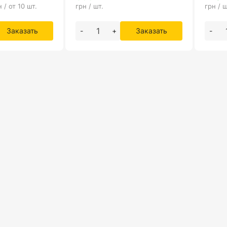
н / от 10 шт.
грн / шт.
грн / ш
Заказать
-
+
Заказать
-