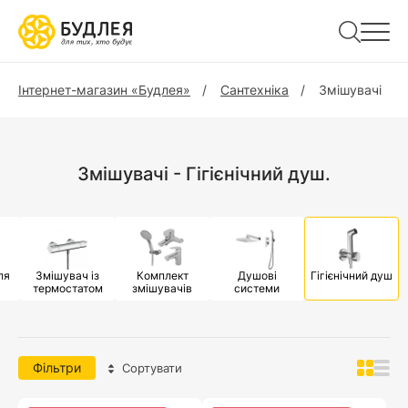
Інтернет-магазин «Будлея»
Сантехніка
Змішувачі
Змішувачі - Гігієнічний душ.
ля
Змішувач із
Комплект
Душові
Гігієнічний душ
термостатом
змішувачів
системи
Фільтри
Сортувати