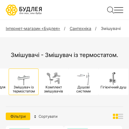
Інтернет-магазин «Будлея»
Сантехніка
Змішувачі
Змішувачі - Змішувач із термостатом.
для
Змішувач із
Комплект
Душові
Гігієнічний душ
термостатом
змішувачів
системи
Фільтри
Сортувати