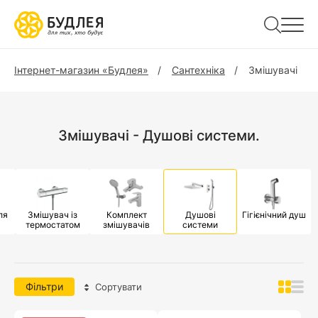
Інтернет-магазин «Будлея»
Сантехніка
Змішувачі
Змішувачі - Душові системи.
ля
Змішувач із
Комплект
Душові
Гігієнічний душ
термостатом
змішувачів
системи
Фільтри
Сортувати