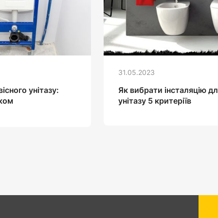
31.05.2023
існого унітазу:
Як вибрати інсталяцію дл
оком
унітазу 5 критеріїв