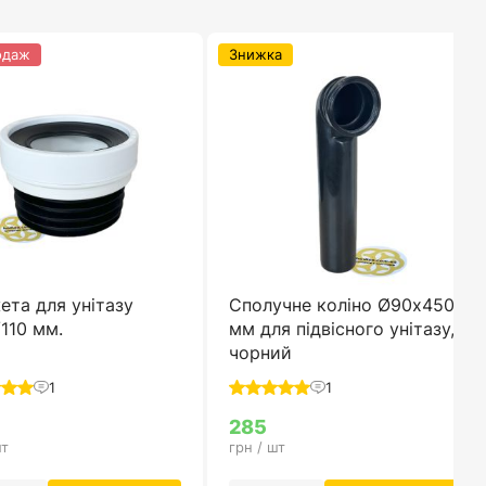
одаж
Знижка
та для унітазу
Сполучне коліно Ø90х450
110 мм.
мм для підвісного унітазу,
чорний
1
1
285
шт
грн / шт