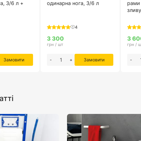
а, 3/6 л +
одинарна нога, 3/6 л
рами 
зливу
4
3 300
3 60
грн / шт
грн / 
Замовити
-
+
Замовити
-
атті