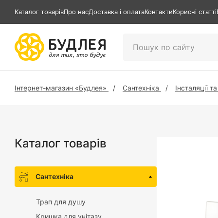
Каталог товарів
Про нас
Доставка і оплата
Контакти
Корисні статті
Інтернет-магазин «Будлея»
Сантехніка
Інсталяції т
Каталог товарів
Сантехніка
Трап для душу
Кришка для унітазу