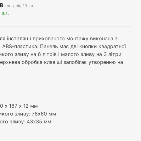
8
грн / від
10 шт.
0 шт.
ля інсталяції прихованого монтажу виконана з
 ABS-пластика. Панель має дві кнопки квадратної
кого зливу на 6 літрів і малого зливу на 3 літри
ерхнева обробка клавіші запобігає утворенню на
0 х 167 х 12 мм
икого зливу: 78х60 мм
ого зливу: 43х35 мм