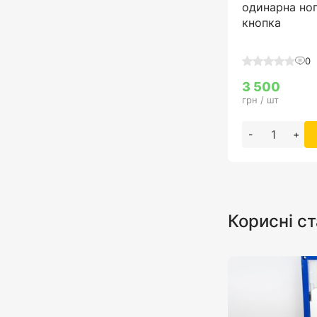
одинарна ног
кнопка
0
3 500
грн / шт
-
+
Корисні ст