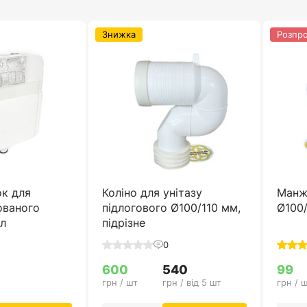
Знижка
Розпр
ок для
Коліно для унітазу
Манже
ованого
підлогового Ø100/110 мм,
Ø100/
 л
підрізне
0
600
540
99
грн / шт
грн / від 5 шт
грн / 