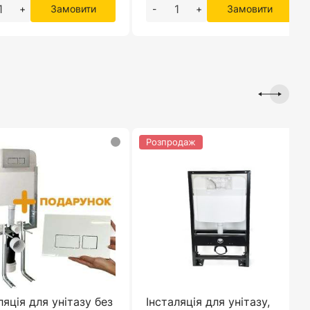
+
Замовити
-
+
Замовити
Розпродаж
ляція для унітазу без
Інсталяція для унітазу,