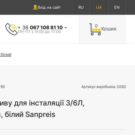
Вхід на сайт
RU
UA
EN
0
+ 38
067 108 81 10
Кошик
ПН-ПТ с 9:00 до 17:00
 білий
795
Артикул виробника:
0062
иву для інсталяції 3/6Л,
, білий Sanpreis