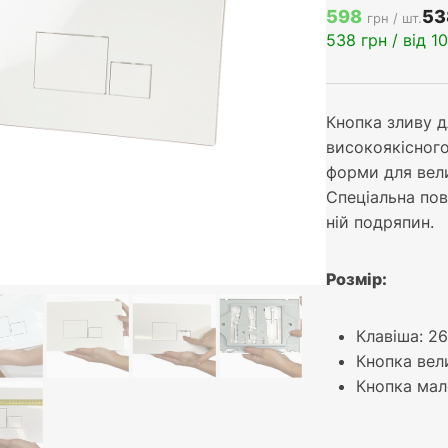
598
53
грн / шт.
538
грн / від 1
Кнопка зливу д
високоякісного
форми для вели
Спеціальна пов
ній подряпин.
Розмір:
Клавіша: 26
Кнопка вел
Кнопка мал