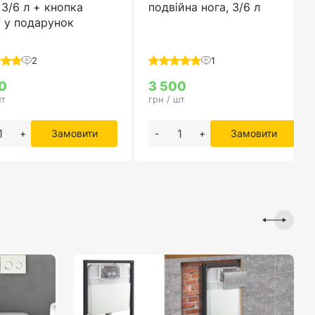
3/6 л + кнопка
подвійна нога, 3/6 л
 у подарунок
2
1
0
3 500
шт
грн / шт
+
Замовити
-
+
Замовити