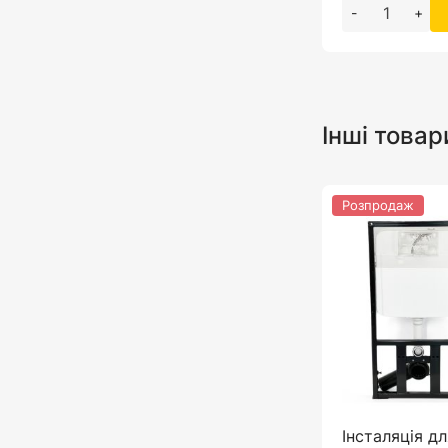
-
+
Інші товар
Розпродаж
Інсталяція дл