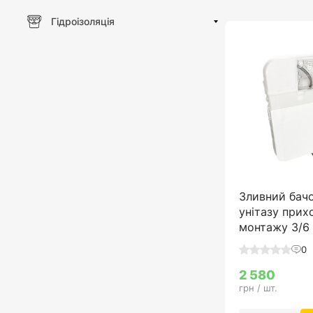
Гідроізоляція
Зливний бач
унітазу прих
монтажу 3/6
0
2 580
грн / шт.