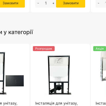
Замовити
-
+
Замовити
-
и у категорії
Розпродаж
Акція
я унітазу,
Інсталяція для унітазу,
Інста