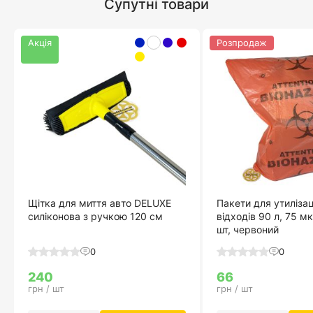
Супутні товари
Акція
Розпродаж
Щітка для миття авто DELUXE
Пакети для утиліза
силіконова з ручкою 120 см
відходів 90 л, 75 м
шт, червоний
0
0
240
66
грн / шт
грн / шт