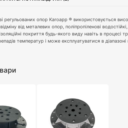
і регульованих опор Karoapp ® використовується висок
відміну від металевих опор, поліпропіленові водостійкі,
ізоляційні покриття будь-якого виду навіть в процесі т
репадів температур і може експлуатуватися в діапазоні 
овари