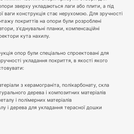
опори зверху укладаються лаги або плити, а під
ї ваги конструкція стає нерухомою. Для зручності
нтажу покриттів на опори були розроблені
сатори, з'єднувальні планки, компенсаційні
ректори кута нахилу.
укція опор були спеціально спроектовані для
ручності укладання покриття, в якості якого
товувати:
теріали з керамограніта, полікарбонату, скла
турального дерева і композитних матеріалів
еталу і полімерних матеріалів
алу і дерева для укладання терасної дошки