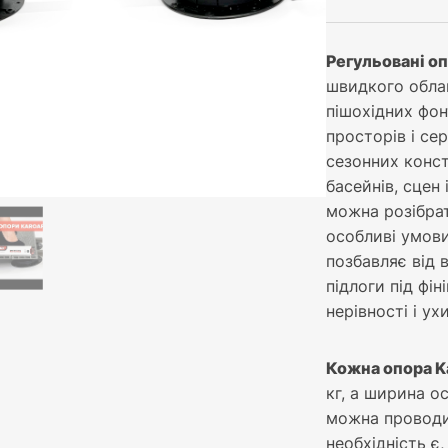
Регульовані о
швидкого облаш
пішохідних фон
просторів і се
сезонних конст
басейнів, сцен 
можна розібрат
особливі умови
позбавляє від 
підлоги під фі
нерівності і у
Кожна опора K
кг, а ширина о
можна проводи
необхідність є