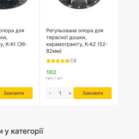
опора для
Регульована опора для
ки,
терасної дошки,
, К-А1 (36-
керамограніту, К-А2 (52-
82мм)
2
162
грн / шт
Замовити
-
+
Замовити
и у категорії