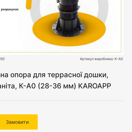
292
Артикул виробника:
K-A0
на опора для террасної дошки,
ніта, К-А0 (28-36 мм) KAROAPP
Замовити