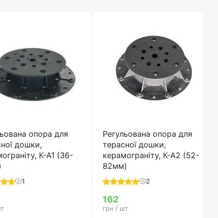
ьована опора для
Регульована опора для
ної дошки,
терасної дошки,
ограніту, К-А1 (36-
керамограніту, К-А2 (52-
)
82мм)
1
2
162
шт
грн / шт