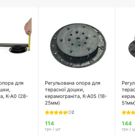
опора для
Регульована опора для
Регул
шки,
терасної дошки,
терас
а, К-А0 (28-
керамограніта, К-А05 (18-
керам
25мм)
51мм
2
114
144
грн / шт
грн / 