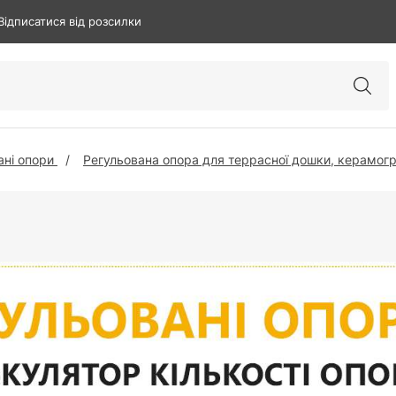
Відписатися від розсилки
ані опори
Регульована опора для террасної дошки, керамогр