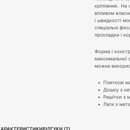
кріплення. На 
впливом власно
і швидкості мо
спеціальні фік
прокладки і ко
Форма і констр
максимальної з
можна викорис
Плиткові ма
Дошку з на
Решітки з м
Лаги з мет
ХАРАКТЕРИСТИКИ
ВІДГУКИ (2)