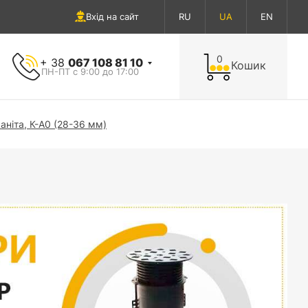
Вхід на сайт
RU
UA
EN
0
+ 38
067 108 81 10
Кошик
ПН-ПТ с 9:00 до 17:00
аніта, К-А0 (28-36 мм)