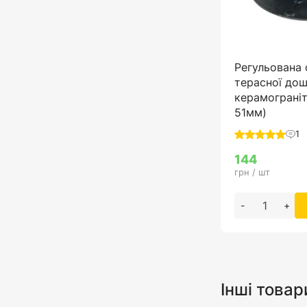
Регульована 
терасної дош
керамограніту
51мм)
1
144
грн / шт
-
+
Інші товар