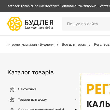
Каталог товарів
Про нас
Доставка і оплата
Контакти
Корисні статті
Інтернет-магазин «Будлея»
Все для терас
Регульов
Каталог товарів
Сантехніка
Товари для дому
Садові та пластикові меблі