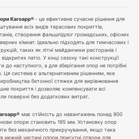
пори Karoapp®
- це ефективне сучасне рішення для
тування всіх видів терасових покриттів,
танів, створення фальшпідлог громадських, офісних
рверних кімнат. Ідеально підходять для тимчасових і
рукцій, таких як літні майданчики ресторанів і
і відкритих патіо. У кінці сезону такі конструкції
и до наступного, а для зберігання опор не потрібні
. Ця система є альтернативним рішенням, яке
виробництва бетонної стяжки для вирівнювання
нішне покриття і дозволяє компенсувати всі
хили поверхні без додаткових витрат.
aroapp®
має стійкість до навантажень понад 900
снови опори становить 195 мм. Установку опор
ти без механічного прикручування, якщо така
, в нижній частині опори присутні отвори для