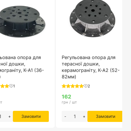
ьована опора для
Регульована опора для
ної дошки,
терасної дошки,
ограніту, К-А1 (36-
керамограніту, К-А2 (52-
)
82мм)
1
2
162
шт
грн / шт
+
Замовити
-
+
Замовити