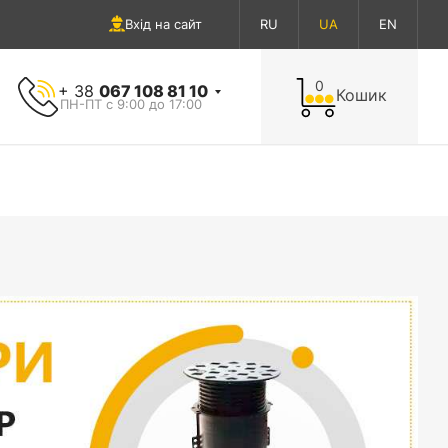
Вхід на сайт
RU
UA
EN
0
+ 38
067 108 81 10
Кошик
ПН-ПТ с 9:00 до 17:00