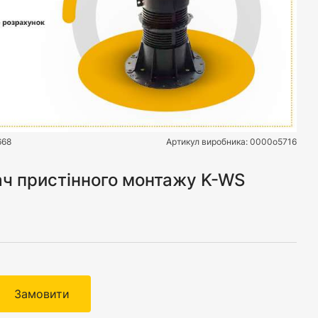
668
Артикул виробника:
0000o5716
ч пристінного монтажу K-WS
Замовити