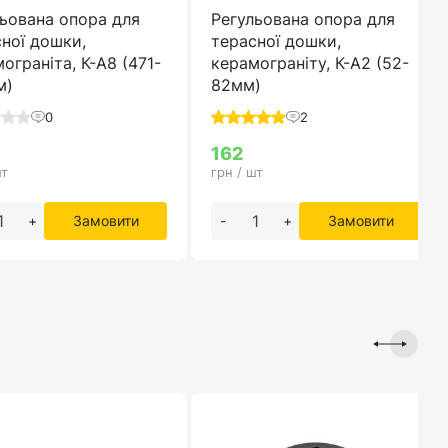
ьована опора для
Регульована опора для
ної дошки,
терасної дошки,
ограніта, К-А8 (471-
керамограніту, К-А2 (52-
м)
82мм)
0
2
162
шт
грн / шт
+
Замовити
-
+
Замовити