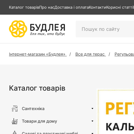
Каталог товарів
Про нас
Доставка і оплата
Контакти
Корисні статті
Інтернет-магазин «Будлея»
Все для терас
Регульов
Каталог товарів
Сантехніка
Товари для дому
Садові та пластикові меблі