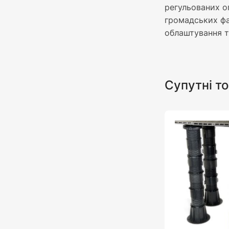
регульованих о
громадських фа
облаштування те
Супутні т