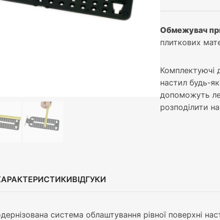
Обмежувач пр
плиткових мате
Комплектуючі д
настил будь-як
допоможуть лег
розподілити н
ХАРАКТЕРИСТИКИ
ВІДГУКИ
одернізована система облаштування рівної поверхні на