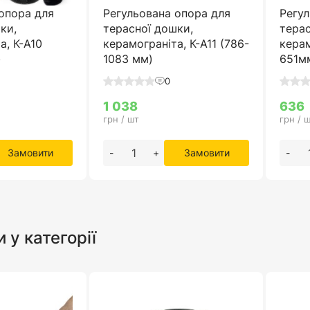
опора для
Регульована опора для
Регул
ки,
терасної дошки,
терас
а, К-А10
керамограніта, К-А11 (786-
керам
)
1083 мм)
651м
0
1 038
636
грн / шт
грн / 
Замовити
-
+
Замовити
-
и у категорії