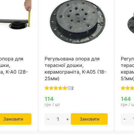
опора для
Регульована опора для
Регул
шки,
терасної дошки,
терас
а, К-А0 (28-
керамограніта, К-А05 (18-
керам
25мм)
51мм
2
114
144
грн / шт
грн / 
Замовити
-
+
Замовити
-