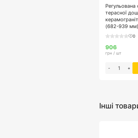
Регульована 
терасної дош
керамограніт
(682-939 мм
0
906
грн / шт
-
+
Інші товар