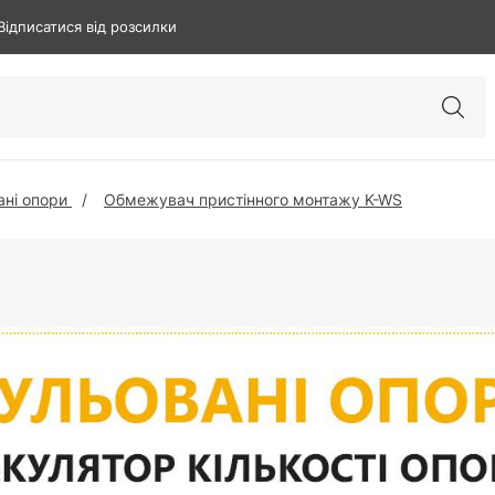
Відписатися від розсилки
ані опори
Обмежувач пристінного монтажу K-WS