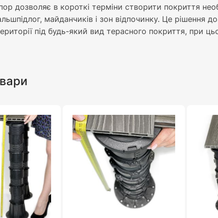
пор дозволяє в короткі терміни створити покриття необ
льшпідлог, майданчиків і зон відпочинку. Це рішення 
риторії під будь-який вид терасного покриття, при цьо
овари