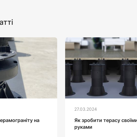
атті
27.03.2024
ерамограніту на
Як зробити терасу своїм
руками