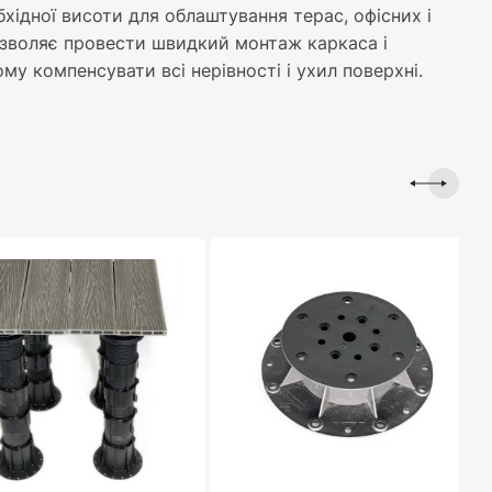
хідної висоти для облаштування терас, офісних і
дозволяє провести швидкий монтаж каркаса і
му компенсувати всі нерівності і ухил поверхні.