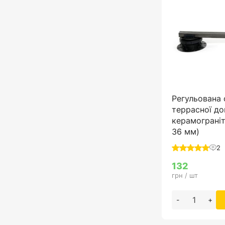
Регульована 
террасної до
керамограніт
36 мм)
2
132
грн / шт
-
+