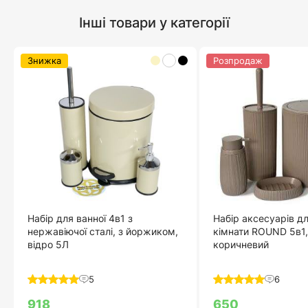
Інші товари у категорії
Знижка
Розпродаж
Набір для ванної 4в1 з
Набір аксесуарів дл
нержавіючої сталі, з йоржиком,
кімнати ROUND 5в1,
відро 5Л
коричневий
5
6
918
650