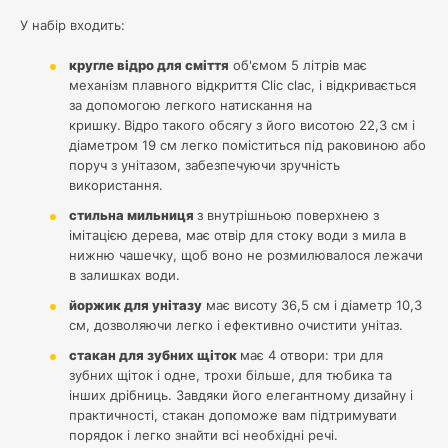
У набір входить:
кругле відро для сміття
об'ємом 5 літрів має
механізм плавного відкриття Clic clac, і відкривається
за допомогою легкого натискання на
кришку.
Відро
такого обсягу з його висотою 22,3 см і
діаметром 19 см легко поміститься під раковиною або
поруч з унітазом, забезпечуючи зручність
використання.
стильна мильниця
з внутрішньою поверхнею з
імітацією дерева, має отвір для стоку води з мила в
нижню чашечку, щоб воно не розмилювалося лежачи
в залишках води.
йоржик для унітазу
має висоту 36,5 см і діаметр 10,3
см, дозволяючи легко і ефективно очистити унітаз.
стакан для зубних щіток
має 4 отвори: три для
зубних щіток і одне, трохи більше, для тюбика та
інших дрібниць. Завдяки його елегантному дизайну і
практичності, стакан допоможе вам підтримувати
порядок і легко знайти всі необхідні речі.