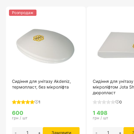
Розпродаж
Сидіння для унітазу Akdeniz,
Сидіння для унітазу
термопласт, без мікроліфта
мікроліфтом Jota Sh
дюропласт
1
0
600
1 498
грн / шт
грн / шт
-
+
Замовити
-
+