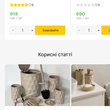
5
0
918
690
грн / шт
грн / шт
-
+
Замовити
-
+
Корисні статті