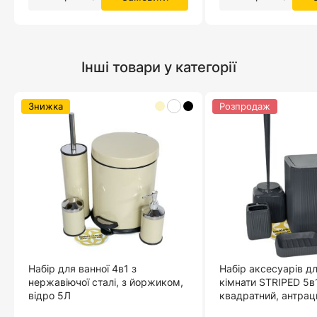
Інші товари у категорії
Знижка
Розпродаж
Набір для ванної 4в1 з
Набір аксесуарів дл
нержавіючої сталі, з йоржиком,
кімнати STRIPED 5в1
відро 5Л
квадратний, антрац