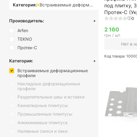
Категория:
Встраиваемые деформационные профили
под плитку, 3 
Протек-С (Ук
0
Производитель:
2 160
Arfen
грн / шт.
TEKNO
Нет в 
Протек-С
Код товара: 1000
Категория:
Встраиваемые деформационные
профили
Накладные деформационные
профили
Разделительные швы и вставки
Каннелюрные плинтусы
Промышленные плинтусы
Алюминиевые плинтуса
Наливные смеси и лаки