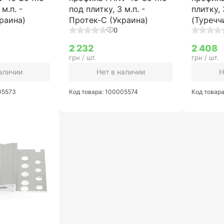
м.п. -
под плитку, 3 м.п. -
плитку, 
раина)
Протек-С (Украина)
(Туречч
0
2 232
2 408
грн / шт.
грн / шт.
наличии
Нет в наличии
Н
05573
Код товара: 100005574
Код товар