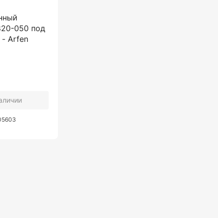
нный
820-050 под
 - Arfen
наличии
005603