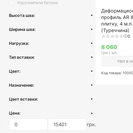
Упрочнители бетона
Деформацио
Высота шва:
профиль AR 
плитку, 4 м.п.
13-15 мм
Ширина шва:
(Туреччина)
10-12 мм
0
30 мм
14-16 мм
Нагрузка:
8 060
50 мм
Пешеходная
грн / шт.
8 мм
Тип вставки:
до 3т
Нет в 
Резиновая вставка
5-10 т
Цвет:
Код товара: 100
Алюминиевая вставка
Черный
Назначение:
Белый
Пол
Серый
Цвет вставки:
Стена-Потолок
Черный
Паркинг
Цена:
Бежевый
Деформационный шов
грн.
Белый