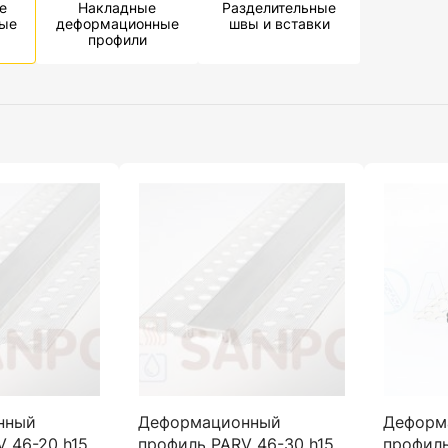
е
Накладные
Разделительные
ые
деформационные
швы и вставки
профили
нный
Деформационный
Деформ
 46-20 h15
профиль PARV 46-30 h15
профиль