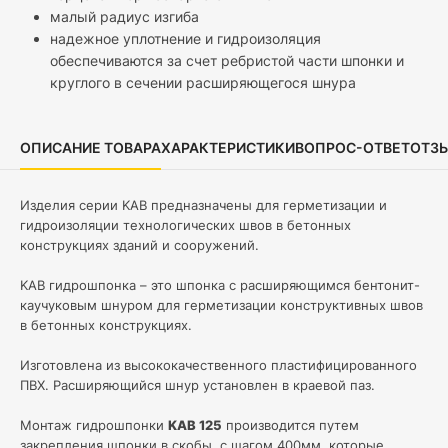
малый радиус изгиба
надежное уплотнение и гидроизоляция
обеспечиваются за счет ребристой части шпонки и
круглого в сечении расширяющегося шнура
ОПИСАНИЕ ТОВАРА
ХАРАКТЕРИСТИКИ
ВОПРОС-ОТВЕТ
ОТЗ
Изделия серии KАB предназначены для герметизации и
гидроизоляции технологических швов в бетонных
конструкциях зданий и сооружений.
KAB гидрошпонка – это шпонка с расширяющимся бентонит-
каучуковым шнуром для герметизации конструктивных швов
в бетонных конструкциях.
Изготовлена из высококачественного пластифицированного
ПВХ. Расширяющийся шнур установлен в краевой паз.
Монтаж гидрошпонки
KAB 125
производится путем
закрепления шпонки в скобы, с шагом 400мм, которые