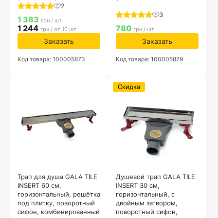
2
3
1 383
грн / шт
1 244
780
грн / от 10 шт
грн / шт
Заказать
Заказать
Код товара: 100005873
Код товара: 100005879
Скидка
Трап для душа GALA TILE
Душевой трап GALA TILE
INSERT 60 см,
INSERT 30 см,
горизонтальный, решётка
горизонтальный, с
под плитку, поворотный
двойным затвором,
сифон, комбинированный
поворотный сифон,