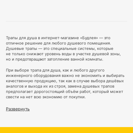
Трапы для душа в интернет-магазине «Будлея» — это
отличное решение для любого душевого помещения.
Душевые трапы — это специальные системы, которые
не только снижают уровень воды в участке душевой зоны,
но и предотвращают затопление ванной комнаты.
При выборе трапа для душа, как и любого другого
инженерного оборудования важно не экономить и выбирать
качественную продукцию, так как в случае выбора дешёвых
аналогов и выхода их из строя, замена душевых трапов
предполагает дорогостоящий объём работ, который может
свести на нет всю экономию от покупки.
В нашем магазине представлен широкий ассортимент
Развернуть
душевых трапов различных размеров, форм и материалов.
Основными ключевыми функциями, которые делают трапы
для душа такими популярными, являются качественное
водоотведение, удобство обслуживания трапа для душа,