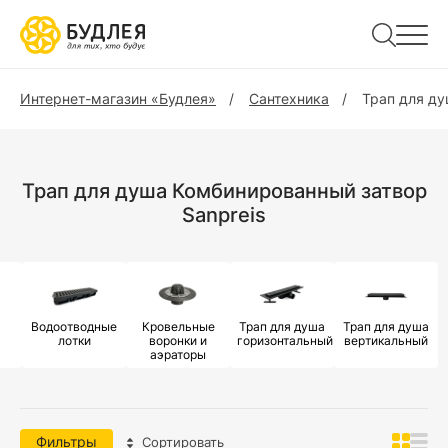
Интернет-магазин «Будлея»
Сантехника
Трап для д
Трап для душа Комбинированный затвор
Sanpreis
Водоотводные
Кровельные
Трап для душа
Трап для душа
лотки
воронки и
горизонтальный
вертикальный
аэраторы
Фильтры
Сортировать