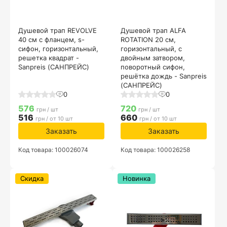
Душевой трап REVOLVE
Душевой трап ALFA
40 см с фланцем, s-
ROTATION 20 см,
сифон, горизонтальный,
горизонтальный, с
решетка квадрат -
двойным затвором,
Sanpreis (САНПРЕЙС)
поворотный сифон,
решётка дождь - Sanpreis
(САНПРЕЙС)
0
0
576
720
грн / шт
грн / шт
516
660
грн / от 10 шт
грн / от 10 шт
Заказать
Заказать
Код товара: 100026074
Код товара: 100026258
Скидка
Новинка