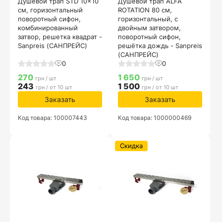
Душевой трап STD 10x10
Душевой трап ALFA
см, горизонтальный
ROTATION 80 см,
поворотный сифон,
горизонтальный, с
комбинированный
двойным затвором,
затвор, решетка квадрат -
поворотный сифон,
Sanpreis (САНПРЕЙС)
решётка дождь - Sanpreis
(САНПРЕЙС)
0
0
270
1 650
грн / шт
грн / шт
243
1 500
грн / от 10 шт
грн / от 10 шт
Заказать
Заказать
Код товара: 100007443
Код товара: 1000000469
Скидка