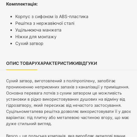
Комплектація:
Корпус з сифоном із ABS-пластика
Решітка з нержавіючої сталі
Ущільнююча манжета
Ніжки для монтажу
Сухий затвор
ОПИС ТОВАРУ
ХАРАКТЕРИСТИКИ
ВІДГУКИ
Сухий затвор, виготовлений з поліпропілену, запобігає
проникненню неприємних запахів з каналізації у приміщення.
Основна перевага лотків з сухим затвором це можливість
установки в рідко використовуваних душових на відміну від
гідрозатвору, який пересихає від нечастого застосування.
Суцільнометалева решітка дозволяє використовувати її у двох
варіантах: під плитку або металевою частиною вгору, щ
о має
дуже стильний вигляд.
Besco – це польська компанія, яка виробляє акрилові ванни,