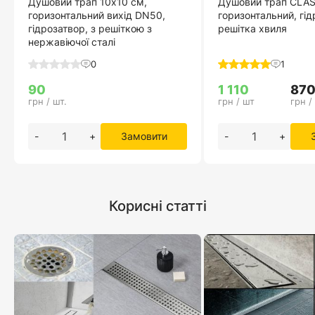
Душовий трап 10х10 см,
Душовий трап CLAS
горизонтальний вихід DN50,
горизонтальний, гід
гідрозатвор, з решіткою з
решітка хвиля
нержавіючої сталі
0
1
90
1 110
87
грн / шт.
грн / шт
грн /
-
+
Замовити
-
+
Корисні статті