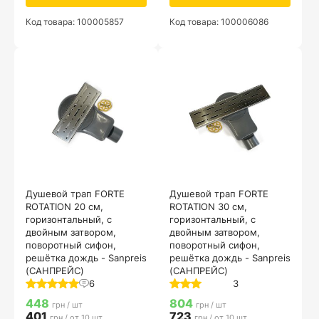
Код товара: 100005857
Код товара: 100006086
Душевой трап FORTE
Душевой трап FORTE
ROTATION 20 см,
ROTATION 30 см,
горизонтальный, с
горизонтальный, с
двойным затвором,
двойным затвором,
поворотный сифон,
поворотный сифон,
решётка дождь - Sanpreis
решётка дождь - Sanpreis
(САНПРЕЙС)
(САНПРЕЙС)
6
3
448
804
грн / шт
грн / шт
401
723
грн / от 10 шт
грн / от 10 шт