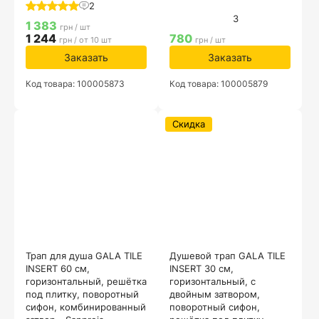
2
3
1 383
грн / шт
1 244
780
грн / от 10 шт
грн / шт
Заказать
Заказать
Код товара: 100005873
Код товара: 100005879
Скидка
Трап для душа GALA TILE
Душевой трап GALA TILE
INSERT 60 см,
INSERT 30 см,
горизонтальный, решётка
горизонтальный, с
под плитку, поворотный
двойным затвором,
сифон, комбинированный
поворотный сифон,