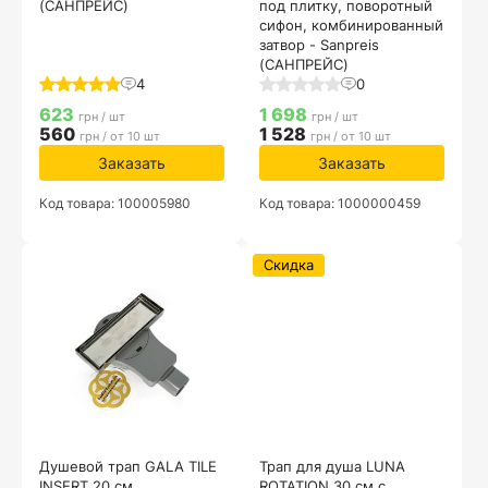
(САНПРЕЙС)
под плитку, поворотный
сифон, комбинированный
затвор - Sanpreis
(САНПРЕЙС)
4
0
623
1 698
грн / шт
грн / шт
560
1 528
грн / от 10 шт
грн / от 10 шт
Заказать
Заказать
Код товара: 100005980
Код товара: 1000000459
Скидка
Душевой трап GALA TILE
Трап для душа LUNA
INSERT 20 см,
ROTATION 30 см с