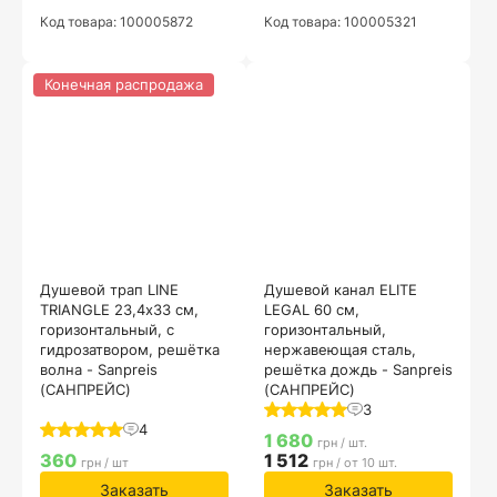
Код товара: 100005872
Код товара: 100005321
Конечная распродажа
Душевой трап LINE
Душевой канал ELITE
TRIANGLE 23,4х33 см,
LEGAL 60 см,
горизонтальный, с
горизонтальный,
гидрозатвором, решётка
нержавеющая сталь,
волна - Sanpreis
решётка дождь - Sanpreis
(САНПРЕЙС)
(САНПРЕЙС)
3
4
1 680
грн / шт.
360
1 512
грн / шт
грн / от 10 шт.
Заказать
Заказать