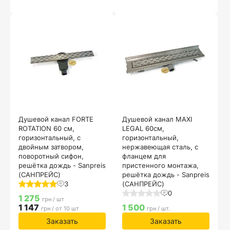
Душевой канал FORTE
Душевой канал MAXI
ROTATION 60 см,
LEGAL 60см,
горизонтальный, с
горизонтальный,
двойным затвором,
нержавеющая сталь, с
поворотный сифон,
фланцем для
решётка дождь - Sanpreis
пристенного монтажа,
(САНПРЕЙС)
решётка дождь - Sanpreis
3
(САНПРЕЙС)
0
1 275
грн / шт
1 147
1 500
грн / от 10 шт
грн / шт.
Заказать
Заказать