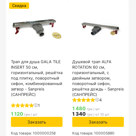
Скидка
Трап для душа GALA TILE
Душевой трап ALFA
INSERT 50 см,
ROTATION 60 см,
горизонтальный, решётка
горизонтальный, с
под плитку, поворотный
двойным затвором,
сифон, комбинированный
поворотный сифон,
затвор - Sanpreis
решётка дождь - Sanpreis
(САНПРЕЙС)
(САНПРЕЙС)
4
1
1 480
грн / шт
1 120
1 340
грн / шт
грн / от 10 шт
Заказать
Заказать
Код товара: 1000000258
Код товара: 100005880