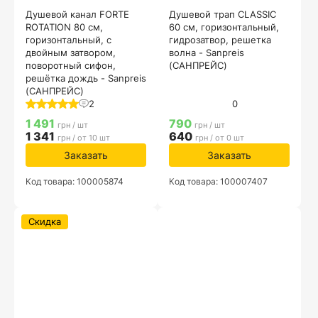
Душевой канал FORTE
Душевой трап CLASSIC
ROTATION 80 см,
60 см, горизонтальный,
горизонтальный, с
гидрозатвор, решетка
двойным затвором,
волна - Sanpreis
поворотный сифон,
(САНПРЕЙС)
решётка дождь - Sanpreis
(САНПРЕЙС)
2
0
1 491
790
грн / шт
грн / шт
1 341
640
грн / от 10 шт
грн / от 0 шт
Заказать
Заказать
Код товара: 100005874
Код товара: 100007407
Скидка