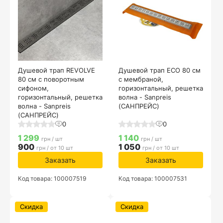
Душевой трап REVOLVE
Душевой трап ECO 80 см
80 см с поворотным
с мембраной,
сифоном,
горизонтальный, решетка
горизонтальный, решетка
волна - Sanpreis
волна - Sanpreis
(САНПРЕЙС)
(САНПРЕЙС)
0
0
1 299
1 140
грн / шт
грн / шт
900
1 050
грн / от 10 шт
грн / от 10 шт
Заказать
Заказать
Код товара: 100007519
Код товара: 100007531
Скидка
Скидка