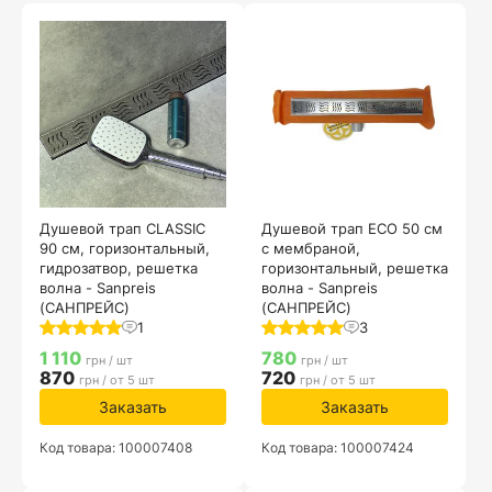
Душевой трап CLASSIC
Душевой трап ECO 50 см
90 см, горизонтальный,
с мембраной,
гидрозатвор, решетка
горизонтальный, решетка
волна - Sanpreis
волна - Sanpreis
(САНПРЕЙС)
(САНПРЕЙС)
1
3
1 110
780
грн / шт
грн / шт
870
720
грн / от 5 шт
грн / от 5 шт
Заказать
Заказать
Код товара: 100007408
Код товара: 100007424