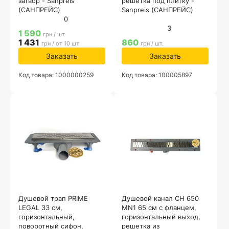
затвор - Sanpreis
решётка под плитку -
(САНПРЕЙС)
Sanpreis (САНПРЕЙС)
0
3
1 590
грн / шт
1 431
860
грн / от 10 шт
грн / шт.
Заказать
Заказать
Код товара: 1000000259
Код товара: 100005897
Душевой трап PRIME
Душевой канал CH 650
LEGAL 33 см,
MN1 65 см с фланцем,
горизонтальный,
горизонтальный выход,
поворотный сифон,
решетка из