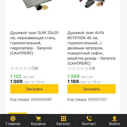
Душевой трап SLIM 20х20
Душевой трап ALFA
см, нержавеющая сталь,
ROTATION 40 см,
горизонтальный,
горизонтальный, с
гидрозатвор - Sanpreis
двойным затвором,
(САНПРЕЙС)
поворотный сифон,
решётка дождь - Sanpreis
(САНПРЕЙС)
0
0
1 122
1 299
грн / шт
грн / шт
1 009
1 169
грн / от 10 шт
грн / от 10 шт
Заказать
Заказать
Код товара: 1000000567
Код товара: 100007537
Скидка
Главная
Корзина
Каталог
Контакт
Войти