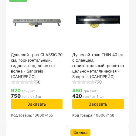
Душевой трап CLASSIC 70
Душевой трап THIN 40 см
см, горизонтальный,
с фланцем,
гидрозатвор, решетка
горизонтальный, решетка
волна - Sanpreis
цельнометаллическая -
(САНПРЕЙС)
Sanpreis (САНПРЕЙС)
0
0
920
480
грн / шт
грн / шт
750
420
грн / от 3 шт
грн / от 5 шт
Заказать
Заказать
Код товара: 100007455
Код товара: 100007458
Скидка