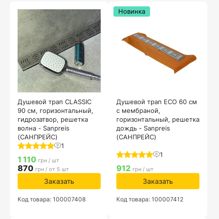
Новинка
Душевой трап CLASSIC
Душевой трап ECO 60 см
90 см, горизонтальный,
с мембраной,
гидрозатвор, решетка
горизонтальный, решетка
волна - Sanpreis
дождь - Sanpreis
(САНПРЕЙС)
(САНПРЕЙС)
1
1
1 110
грн / шт
870
912
грн / от 5 шт
грн / шт
Заказать
Заказать
Код товара: 100007408
Код товара: 100007412