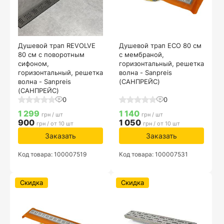
Душевой трап REVOLVE
Душевой трап ECO 80 см
80 см с поворотным
с мембраной,
сифоном,
горизонтальный, решетка
горизонтальный, решетка
волна - Sanpreis
волна - Sanpreis
(САНПРЕЙС)
(САНПРЕЙС)
0
0
1 299
1 140
грн / шт
грн / шт
900
1 050
грн / от 10 шт
грн / от 10 шт
Заказать
Заказать
Код товара: 100007519
Код товара: 100007531
Скидка
Скидка