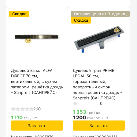
Скидка
Оптовая цена от 3-единиц
Скидка
Душевой канал ALFA
Душевой трап PRIME
DIRECT 70 см,
LEGAL 50 см,
вертикальный, с сухим
горизонтальный,
затвором, решётка дождь
поворотный сифон,
- Sanpreis (САНПРЕЙС)
черная решётка дождь -
Sanpreis (САНПРЕЙС)
0
0
1 353
грн / шт.
1 110
1 200
грн / шт
грн / от 3 шт.
Заказать
Заказать
Код товара: 100005878
Код товара: 1000000561