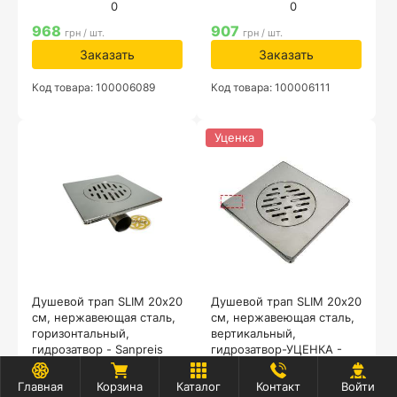
0
0
968
907
грн / шт.
грн / шт.
Заказать
Заказать
Код товара: 100006089
Код товара: 100006111
Уценка
Душевой трап SLIM 20х20
Душевой трап SLIM 20х20
см, нержавеющая сталь,
см, нержавеющая сталь,
горизонтальный,
вертикальный,
гидрозатвор - Sanpreis
гидрозатвор-УЦЕНКА -
(САНПРЕЙС)
Sanpreis (САНПРЕЙС)
0
0
Главная
Корзина
Каталог
Контакт
Войти