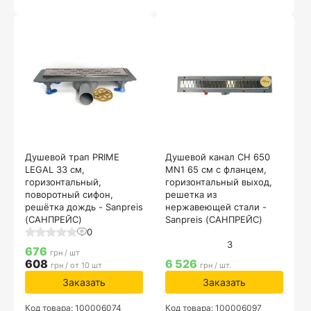
Душевой трап PRIME
Душевой канал CH 650
LEGAL 33 см,
MN1 65 см с фланцем,
горизонтальный,
горизонтальный выход,
поворотный сифон,
решетка из
решётка дождь - Sanpreis
нержавеющей стали -
(САНПРЕЙС)
Sanpreis (САНПРЕЙС)
0
3
676
грн / шт
608
6 526
грн / от 10 шт
грн / шт.
Заказать
Заказать
Код товара: 100006074
Код товара: 100006097