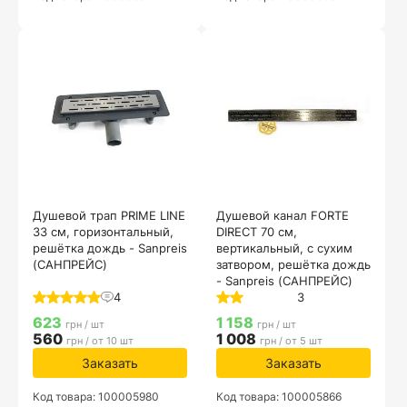
Душевой трап PRIME LINE
Душевой канал FORTE
33 см, горизонтальный,
DIRECT 70 см,
решётка дождь - Sanpreis
вертикальный, с сухим
(САНПРЕЙС)
затвором, решётка дождь
- Sanpreis (САНПРЕЙС)
4
3
623
1 158
грн / шт
грн / шт
560
1 008
грн / от 10 шт
грн / от 5 шт
Заказать
Заказать
Код товара: 100005980
Код товара: 100005866