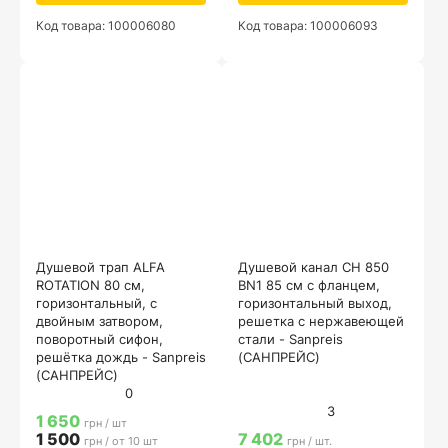
Код товара: 100006080
Код товара: 100006093
Душевой трап ALFA
Душевой канал CH 850
ROTATION 80 см,
BN1 85 см с фланцем,
горизонтальный, с
горизонтальный выход,
двойным затвором,
решетка с нержавеющей
поворотный сифон,
стали - Sanpreis
решётка дождь - Sanpreis
(САНПРЕЙС)
(САНПРЕЙС)
0
3
1 650
грн / шт
1 500
7 402
грн / от 10 шт
грн / шт.