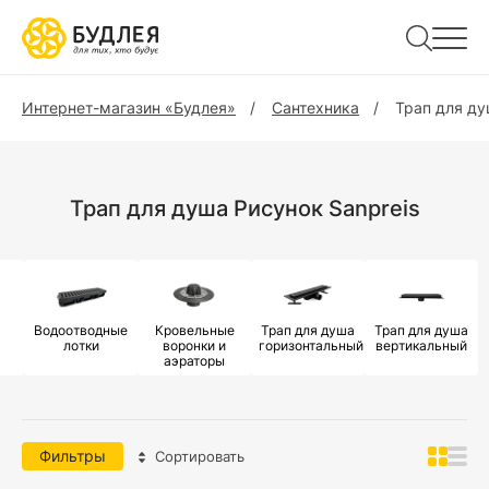
Интернет-магазин «Будлея»
Сантехника
Трап для д
Трап для душа Рисунок Sanpreis
Водоотводные
Кровельные
Трап для душа
Трап для душа
лотки
воронки и
горизонтальный
вертикальный
аэраторы
Фильтры
Сортировать