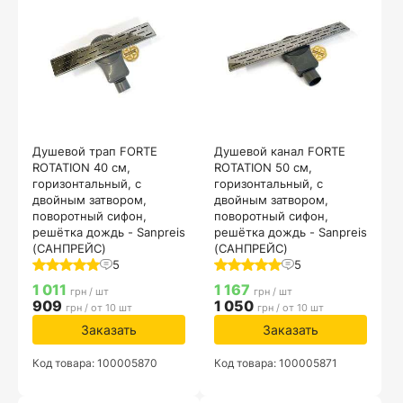
Душевой трап FORTE
Душевой канал FORTE
ROTATION 40 см,
ROTATION 50 см,
горизонтальный, с
горизонтальный, с
двойным затвором,
двойным затвором,
поворотный сифон,
поворотный сифон,
решётка дождь - Sanpreis
решётка дождь - Sanpreis
(САНПРЕЙС)
(САНПРЕЙС)
5
5
1 011
1 167
грн / шт
грн / шт
909
1 050
грн / от 10 шт
грн / от 10 шт
Заказать
Заказать
Код товара: 100005870
Код товара: 100005871