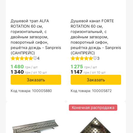
Душевой трап ALFA
Душевой канал FORTE
ROTATION 60 см,
ROTATION 60 см,
горизонтальный, с
горизонтальный, с
двойным затвором,
двойным затвором,
поворотный сифон,
поворотный сифон,
решётка дождь - Sanpreis
решётка дождь - Sanpreis
(САНПРЕЙС)
(САНПРЕЙС)
4
3
1 480
1 275
грн / шт
грн / шт
1 340
1 147
грн / от 10 шт
грн / от 10 шт
Заказать
Заказать
Код товара: 100005880
Код товара: 100005872
Конечная распродажа