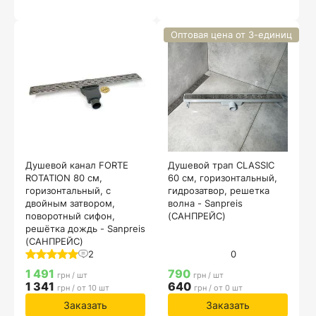
Оптовая цена от 3-единиц
Душевой канал FORTE
Душевой трап CLASSIC
ROTATION 80 см,
60 см, горизонтальный,
горизонтальный, с
гидрозатвор, решетка
двойным затвором,
волна - Sanpreis
поворотный сифон,
(САНПРЕЙС)
решётка дождь - Sanpreis
(САНПРЕЙС)
2
0
1 491
790
грн / шт
грн / шт
1 341
640
грн / от 10 шт
грн / от 0 шт
Заказать
Заказать