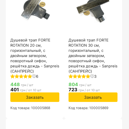
Душевой трап FORTE
Душевой трап FORTE
ROTATION 20 см,
ROTATION 30 см,
горизонтальный, с
горизонтальный, с
двойным затвором,
двойным затвором,
поворотный сифон,
поворотный сифон,
решётка дождь - Sanpreis
решётка дождь - Sanpreis
(САНПРЕЙС)
(САНПРЕЙС)
6
3
448
804
грн / шт
грн / шт
401
723
грн / от 10 шт
грн / от 10 шт
Заказать
Заказать
Код товара: 100005868
Код товара: 100005869